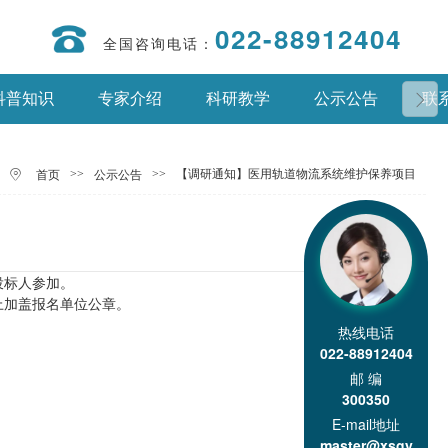
022-88912404
全国咨询电话：
科普知识
专家介绍
科研教学
公示公告
联
>>
>>
【调研通知】医用轨道物流系统维护保养项目
首页
公示公告
投标人参加。
上加盖报名单位公章。
热线电话
022-88912404
邮 编
300350
E-mail地址
master@xsgy