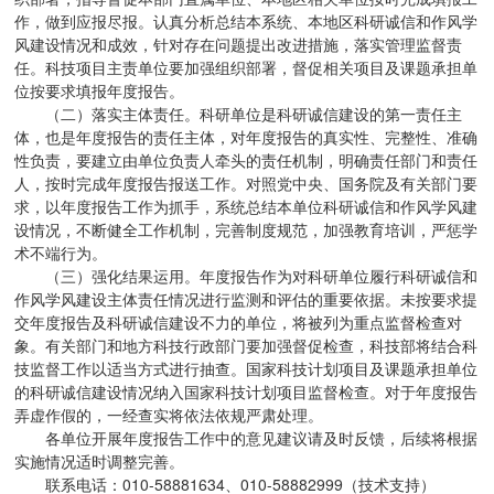
作，做到应报尽报。认真分析总结本系统、本地区科研诚信和作风学
风建设情况和成效，针对存在问题提出改进措施，落实管理监督责
任。科技项目主责单位要加强组织部署，督促相关项目及课题承担单
位按要求填报年度报告。
（二）落实主体责任。科研单位是科研诚信建设的第一责任主
体，也是年度报告的责任主体，对年度报告的真实性、完整性、准确
性负责，要建立由单位负责人牵头的责任机制，明确责任部门和责任
人，按时完成年度报告报送工作。对照党中央、国务院及有关部门要
求，以年度报告工作为抓手，系统总结本单位科研诚信和作风学风建
设情况，不断健全工作机制，完善制度规范，加强教育培训，严惩学
术不端行为。
（三）强化结果运用。年度报告作为对科研单位履行科研诚信和
作风学风建设主体责任情况进行监测和评估的重要依据。未按要求提
交年度报告及科研诚信建设不力的单位，将被列为重点监督检查对
象。有关部门和地方科技行政部门要加强督促检查，科技部将结合科
技监督工作以适当方式进行抽查。国家科技计划项目及课题承担单位
的科研诚信建设情况纳入国家科技计划项目监督检查。对于年度报告
弄虚作假的，一经查实将依法依规严肃处理。
各单位开展年度报告工作中的意见建议请及时反馈，后续将根据
实施情况适时调整完善。
联系电话：010-58881634、010-58882999（技术支持）