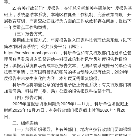
等。
2. 有关行政部门年度报告：在汇总分析相关科研单位年度报告基
础上，系统总结本系统、本地区在健全工作机制、完善政策制度、开
展教育培训、严肃查处违规行为方面的工作成效和存在问题，提出下
一年度重点工作和举措。
（三）报告方式。
采用线上填报方式。年度报告嵌入国家科技管理信息系统（以下
简称“国科管系统”）公共服务平台（网址：
https://service.most.gov.cn），科研单位和有关行政部门通过单位管
理员账号登录进入监督评估—科研诚信和作风学风年度报告栏目填
报，填报后系统自动合成年度报告文本。无国科管系统账号的单位请
按程序申请，已有国科管系统账号的将自动导入已有信息，2024年
度报告中未发生变化的内容，本年度无需重复填报。
科研单位将加盖公章的报告电子版上传至系统；有关行政部门将
加盖司局、科技厅（委、局）公章的报告报送科技部十司。
（四）报告时间。
2025年度报告填报周期为2025年1—11月。科研单位填报截止
时间2025年12月31日，有关行政部门报送截止时间2026年1月20
日。
二、组织实施
（一）加强组织领导。各有关部门、地方科技行政部门要加强组
织部署，指导督促本部门直属单位、本地区相关单位按时完成填报工