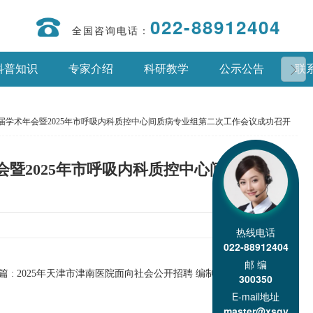
022-88912404
全国咨询电话：
科普知识
专家介绍
科研教学
公示公告
联
学术年会暨2025年市呼吸内科质控中心间质病专业组第二次工作会议成功召开
暨2025年市呼吸内科质控中心间质病专业
热线电话
022-88912404
邮 编
下一篇 : 2025年天津市津南医院面向社会公开招聘 编制外合同制工作人员实施方案
300350
E-mail地址
master@xsgy