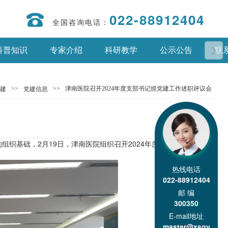
022-88912404
全国咨询电话：
科普知识
专家介绍
科研教学
公示公告
联
>>
>>
津南医院召开2024年度支部书记抓党建工作述职评议会
建
党建信息
织基础，2月19日，津南医院组织召开2024年度支部书记抓党建工
热线电话
022-88912404
邮 编
300350
E-mail地址
master@xsgy