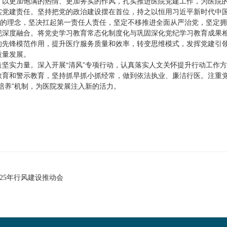
，以更加饱满的热情、更加务实的作风，扎实推进医院党建工作，为医院
实党建责任。坚持把党的政治建设摆在首位，持之以恒用习近平新时代中
”的理念，坚决扛起第一责任人责任，坚定不移推进全面从严治党，坚定拥护
现深度融合。将党史学习教育常态化制度化与巩固深化党纪学习教育成果
的先锋模范作用，提升医疗服务质量和效率，转变思维模式，发挥党建引
质量发展。
造坚实力量。深入开展“清风”专项行动，认真落实人文关怀提升行动工作
教育和警示教育，坚持抓早抓小抓经常，做到依法执业、廉洁行医。注重
培养”机制，为医院发展注入新的活力。
025年行风建设推动会