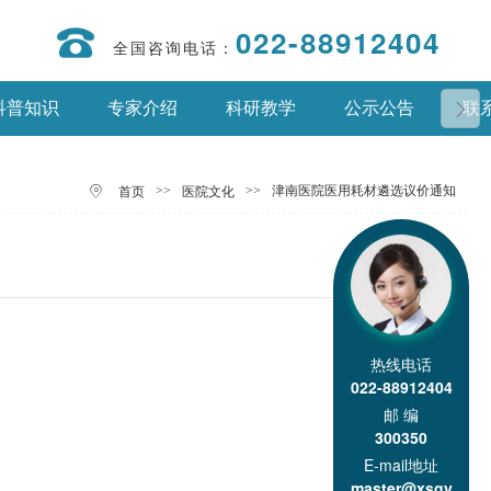
022-88912404
全国咨询电话：
科普知识
专家介绍
科研教学
公示公告
联
>>
>>
津南医院医用耗材遴选议价通知
首页
医院文化
热线电话
022-88912404
邮 编
300350
E-mail地址
master@xsgy