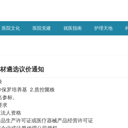
医院文化
医院党建
就医指南
护理天地
材遴选议价通知
录
沙保罗培养基 2.质控菌株
名参标。
要求
立法人资格
产品生产许可证或医疗器械产品经营许可证
产企业或注册代理公司授权