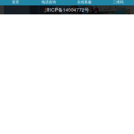
首页
电话咨询
在线客服
二维码
津ICP备14004772号
通过消防安全检查，有效排查并整改了我院存在的安全隐
患，进一步强化我院全体医务人员的安全意识，落实安全生
产责任，规范医院各项安全管理工作，有效防范各类隐患事
故的发生。安全生产无小事，防患未然是关键。针对医院人
流量大、行动不便的患者多的特点，我院下一步将继续加强
消防和安全管理，定期开展消防安全培训演练和消防安全隐
患大排查，提升我院全体医务人员的思想认识、强化风险意
识，坚持安全至上，进一步优化医院安全环境，保障患者及