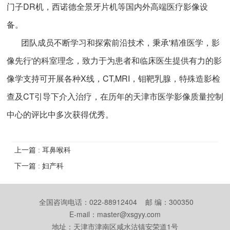
门子DR机，西诺德全景牙片机等国内外高端医疗影像设
备。
团队成员不断学习和探索前沿技术，秉承'精准医学，影
像先行'的科室理念，致力于为患者和临床医生提供有力的影
像学支持可开展各种X线，CT,MRI，钼靶乳腺，特殊造影检
查及CT引导下介入治疗，在历年的天津市医学影像质量控制
中心的评比中多次获得优秀。
上一篇 : 耳鼻喉科
下一篇 : 妇产科
全国咨询电话：022-88912404 邮 编：300350
E-mail：master@xsgyy.com
地址：天津市津南区咸水沽镇安荣道1号