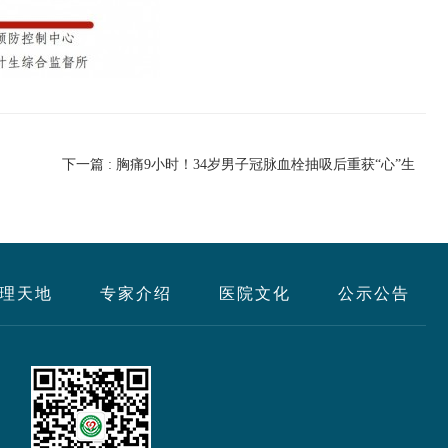
下一篇 : 胸痛9小时！34岁男子冠脉血栓抽吸后重获“心”生
理天地
专家介绍
医院文化
公示公告