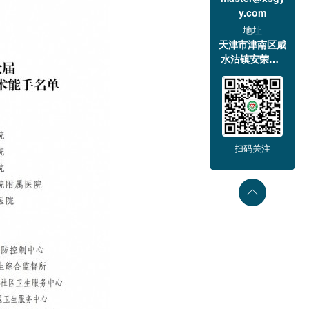
y.com
地址
天津市津南区咸
水沽镇安荣道1
号
扫码关注