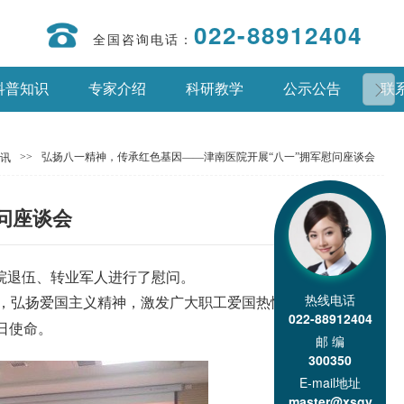
022-88912404
全国咨询电话：
科普知识
专家介绍
科研教学
公示公告
联
>>
弘扬八一精神，传承红色基因——津南医院开展“八一”拥军慰问座谈会
讯
问座谈会
我院退伍、转业军人进行了慰问。
热线电话
统，弘扬爱国主义精神，激发广大职工爱国热情和集体荣誉
022-88912404
日使命。
邮 编
300350
E-mail地址
master@xsgy