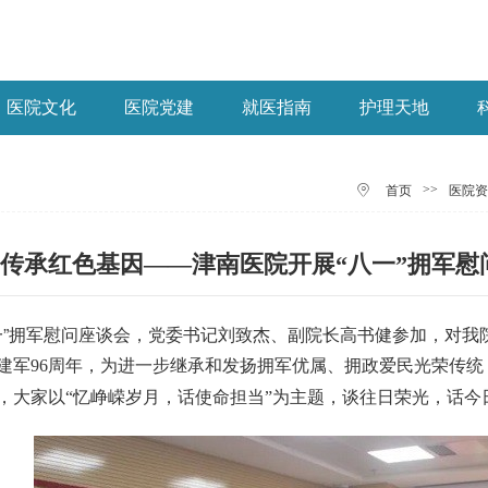
医院文化
医院党建
就医指南
护理天地
>>
首页
医院资
传承红色基因——津南医院开展“八一”拥军慰
八一”拥军慰问座谈会，党委书记刘致杰、副院长高书健参加，对
建军96周年，为进一步继承和发扬拥军优属、拥政爱民光荣传
，大家以“忆峥嵘岁月，话使命担当”为主题，谈往日荣光，话今