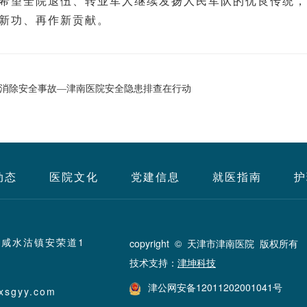
希望全院退伍、转业军人继续发扬人民军队的优良传统，
新功、再作新贡献。
患，消除安全事故—津南医院安全隐患排查在行动
动态
医院文化
党建信息
就医指南
护
咸水沽镇安荣道1
copyright © 天津市津南医院 版权所有
技术支持：
津坤科技
津公网安备12011202001041号
xsgyy.com